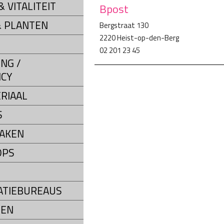
 VITALITEIT
Bpost
 PLANTEN
Bergstraat 130
2220 Heist-op-den-Berg
02 201 23 45
NG /
CY
RIAAL
S
AKEN
OPS
ATIEBUREAUS
SEN