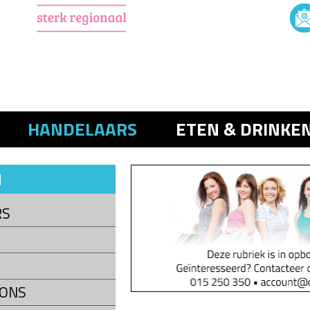
HANDELAARS
ETEN & DRINKE
N
RS
LONS