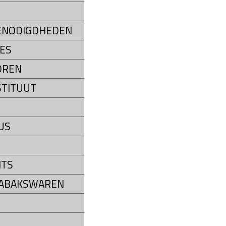
ENODIGDHEDEN
ES
OREN
STITUUT
US
NTS
TABAKSWAREN
P