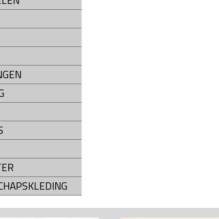
ELEN
NGEN
G
S
TER
CHAPSKLEDING