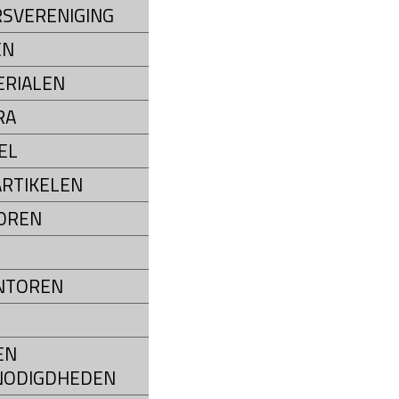
SVERENIGING
EN
RIALEN
RA
EL
RTIKELEN
OREN
NTOREN
EN
NODIGDHEDEN