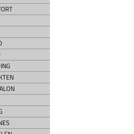
FORT
D
D
ING
KTEN
ALON
G
NES