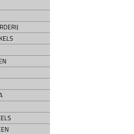
S
RDERIJ
KELS
EN
A
ELS
EEN