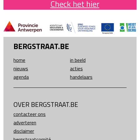
Check het hier
BERGSTRAAT.BE
home
in beeld
nieuws
acties
agenda
handelaars
OVER BERGSTRAAT.BE
contacteer ons
adverteren
disclaimer
bergstraatcomité