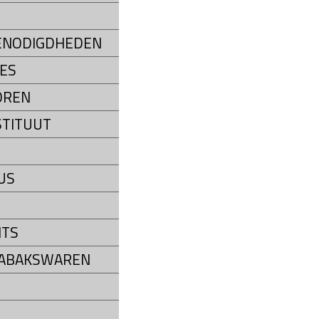
ENODIGDHEDEN
ES
OREN
STITUUT
US
NTS
TABAKSWAREN
P