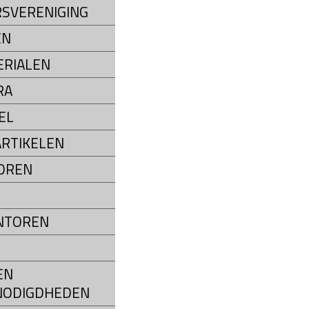
SVERENIGING
EN
RIALEN
RA
EL
RTIKELEN
OREN
NTOREN
EN
NODIGDHEDEN