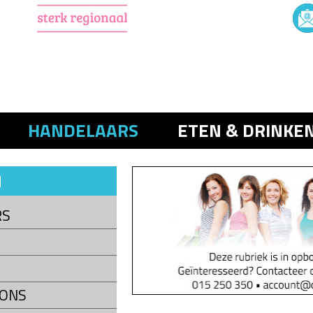
HANDELAARS
ETEN & DRINKE
N
RS
LONS