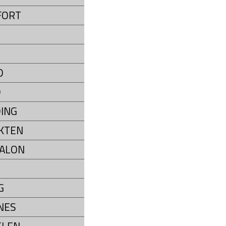
FORT
D
D
ING
KTEN
ALON
G
NES