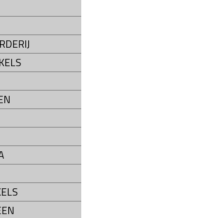
S
RDERIJ
KELS
EN
A
ELS
EEN