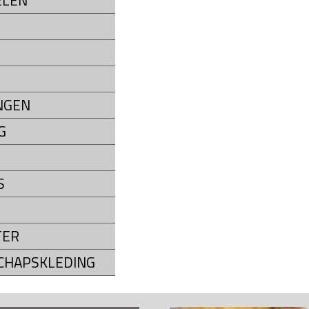
ELEN
NGEN
G
S
TER
CHAPSKLEDING