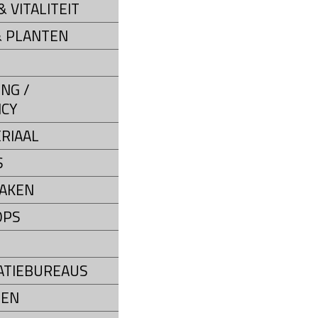
 VITALITEIT
 PLANTEN
NG /
CY
RIAAL
S
AKEN
OPS
ATIEBUREAUS
SEN