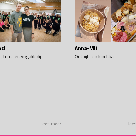
es!
Anna-Mit
, turn- en yogakledij
Ontbijt- en lunchbar
lees meer
lee