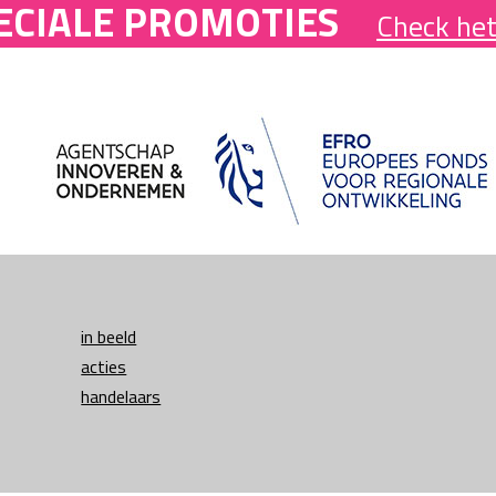
ECIALE PROMOTIES
Check het
in beeld
acties
handelaars