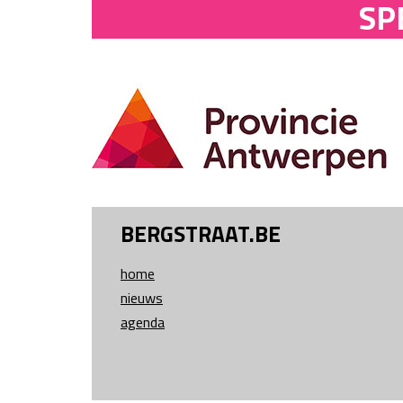
SP
BERGSTRAAT.BE
home
nieuws
agenda